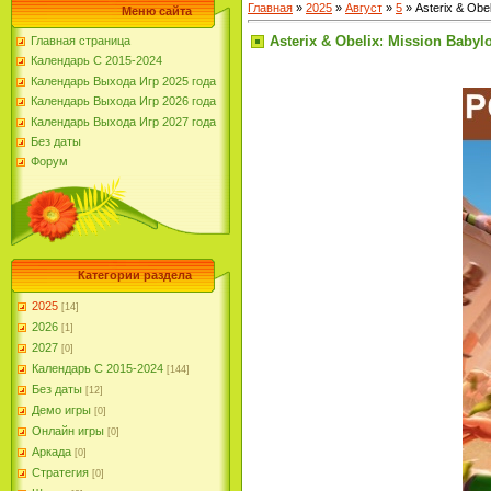
Главная
»
2025
»
Август
»
5
» Asterix & Obel
Меню сайта
Asterix & Obelix: Mission Babyl
Главная страница
Календарь С 2015-2024
Календарь Выхода Игр 2025 года
Календарь Выхода Игр 2026 года
Календарь Выхода Игр 2027 года
Без даты
Форум
Категории раздела
2025
[14]
2026
[1]
2027
[0]
Календарь С 2015-2024
[144]
Без даты
[12]
Демо игры
[0]
Онлайн игры
[0]
Аркада
[0]
Стратегия
[0]