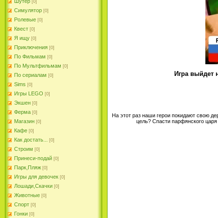
Шутер
[0]
Симулятор
[0]
Ролевые
[0]
Квест
[0]
Я ищу
[0]
Приключения
[0]
По Фильмам
[0]
По Мультфильмам
[0]
Игра выйдет на
По сериалам
[0]
Sims
[0]
Игры LEGO
[0]
Экшен
[0]
Ферма
[0]
На этот раз наши герои покидают свою д
цель? Спасти парфянского царя
Магазин
[0]
Кафе
[0]
Как достать...
[0]
Строим
[0]
Принеси-подай
[0]
Парк,Пляж
[0]
Игры для девочек
[0]
Лошади,Скачки
[0]
Животные
[0]
Спорт
[0]
Гонки
[0]