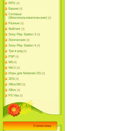
RPG
[0]
Башни
[0]
Сетевые
(Многопользовательские)
[0]
Разные
[0]
Файтинг
[0]
Sony Play Station 3
[0]
Логические
[0]
Sony Play Station 4
[0]
Три в ряд
[0]
PSP
[0]
Wii
[0]
Wii U
[0]
Игры для Nintendo DS
[0]
3DS
[0]
XBox360
[0]
XBox
[0]
PS Vita
[0]
Статистика