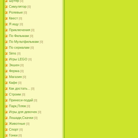
Шутер
[0]
Симулятор
[0]
Ролевые
[0]
Квест
[0]
Я ищу
[0]
Приключения
[0]
По Фильмам
[0]
По Мультфильмам
[0]
По сериалам
[0]
Sims
[0]
Игры LEGO
[0]
Экшен
[0]
Ферма
[0]
Магазин
[0]
Кафе
[0]
Как достать...
[0]
Строим
[0]
Принеси-подай
[0]
Парк,Пляж
[0]
Игры для девочек
[0]
Лошади,Скачки
[0]
Животные
[0]
Спорт
[0]
Гонки
[0]