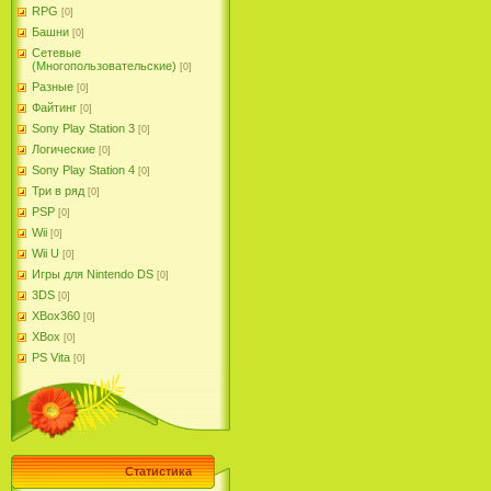
RPG
[0]
Башни
[0]
Сетевые
(Многопользовательские)
[0]
Разные
[0]
Файтинг
[0]
Sony Play Station 3
[0]
Логические
[0]
Sony Play Station 4
[0]
Три в ряд
[0]
PSP
[0]
Wii
[0]
Wii U
[0]
Игры для Nintendo DS
[0]
3DS
[0]
XBox360
[0]
XBox
[0]
PS Vita
[0]
Статистика