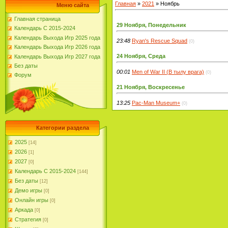
Главная
»
2021
»
Ноябрь
Меню сайта
Главная страница
29 Ноября, Понедельник
Календарь С 2015-2024
Календарь Выхода Игр 2025 года
23:48
Ryan's Rescue Squad
(0)
Календарь Выхода Игр 2026 года
24 Ноября, Среда
Календарь Выхода Игр 2027 года
Без даты
00:01
Men of War II (В тылу врага)
(0)
Форум
21 Ноября, Воскресенье
13:25
Pac-Man Museum+
(0)
Категории раздела
2025
[14]
2026
[1]
2027
[0]
Календарь С 2015-2024
[144]
Без даты
[12]
Демо игры
[0]
Онлайн игры
[0]
Аркада
[0]
Стратегия
[0]