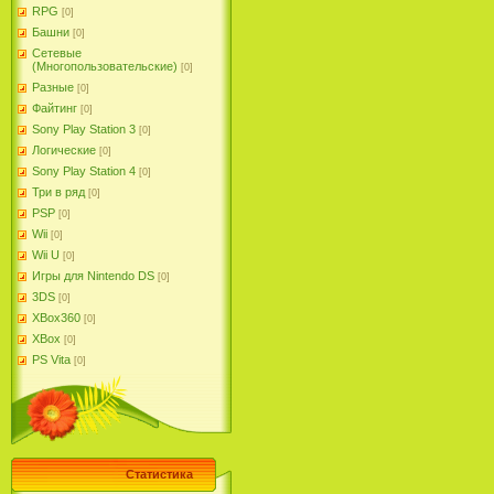
RPG
[0]
Башни
[0]
Сетевые
(Многопользовательские)
[0]
Разные
[0]
Файтинг
[0]
Sony Play Station 3
[0]
Логические
[0]
Sony Play Station 4
[0]
Три в ряд
[0]
PSP
[0]
Wii
[0]
Wii U
[0]
Игры для Nintendo DS
[0]
3DS
[0]
XBox360
[0]
XBox
[0]
PS Vita
[0]
Статистика