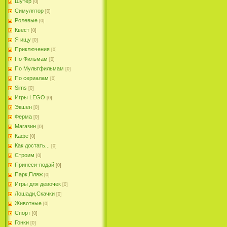
Шутер
[0]
Симулятор
[0]
Ролевые
[0]
Квест
[0]
Я ищу
[0]
Приключения
[0]
По Фильмам
[0]
По Мультфильмам
[0]
По сериалам
[0]
Sims
[0]
Игры LEGO
[0]
Экшен
[0]
Ферма
[0]
Магазин
[0]
Кафе
[0]
Как достать...
[0]
Строим
[0]
Принеси-подай
[0]
Парк,Пляж
[0]
Игры для девочек
[0]
Лошади,Скачки
[0]
Животные
[0]
Спорт
[0]
Гонки
[0]