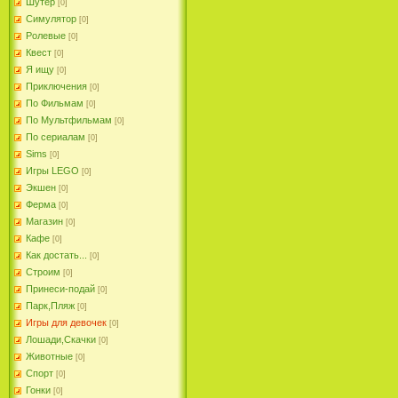
Шутер
[0]
Симулятор
[0]
Ролевые
[0]
Квест
[0]
Я ищу
[0]
Приключения
[0]
По Фильмам
[0]
По Мультфильмам
[0]
По сериалам
[0]
Sims
[0]
Игры LEGO
[0]
Экшен
[0]
Ферма
[0]
Магазин
[0]
Кафе
[0]
Как достать...
[0]
Строим
[0]
Принеси-подай
[0]
Парк,Пляж
[0]
Игры для девочек
[0]
Лошади,Скачки
[0]
Животные
[0]
Спорт
[0]
Гонки
[0]