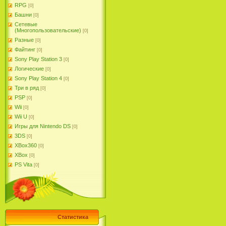
RPG
[0]
Башни
[0]
Сетевые
(Многопользовательские)
[0]
Разные
[0]
Файтинг
[0]
Sony Play Station 3
[0]
Логические
[0]
Sony Play Station 4
[0]
Три в ряд
[0]
PSP
[0]
Wii
[0]
Wii U
[0]
Игры для Nintendo DS
[0]
3DS
[0]
XBox360
[0]
XBox
[0]
PS Vita
[0]
Статистика