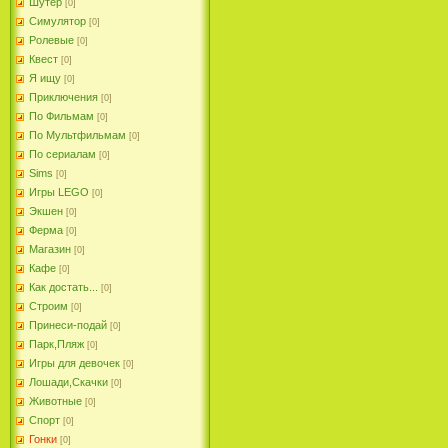
Шутер
[0]
Симулятор
[0]
Ролевые
[0]
Квест
[0]
Я ищу
[0]
Приключения
[0]
По Фильмам
[0]
По Мультфильмам
[0]
По сериалам
[0]
Sims
[0]
Игры LEGO
[0]
Экшен
[0]
Ферма
[0]
Магазин
[0]
Кафе
[0]
Как достать...
[0]
Строим
[0]
Принеси-подай
[0]
Парк,Пляж
[0]
Игры для девочек
[0]
Лошади,Скачки
[0]
Животные
[0]
Спорт
[0]
Гонки
[0]