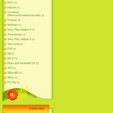
RPG
[0]
Башни
[0]
Сетевые
(Многопользовательские)
[0]
Разные
[0]
Файтинг
[0]
Sony Play Station 3
[0]
Логические
[0]
Sony Play Station 4
[0]
Три в ряд
[0]
PSP
[0]
Wii
[0]
Wii U
[0]
Игры для Nintendo DS
[0]
3DS
[0]
XBox360
[0]
XBox
[0]
PS Vita
[0]
Статистика