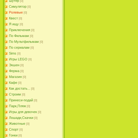
Шутер
[0]
Симулятор
[0]
Ролевые
[0]
Квест
[0]
Я ищу
[0]
Приключения
[0]
По Фильмам
[0]
По Мультфильмам
[0]
По сериалам
[0]
Sims
[0]
Игры LEGO
[0]
Экшен
[0]
Ферма
[0]
Магазин
[0]
Кафе
[0]
Как достать...
[0]
Строим
[0]
Принеси-подай
[0]
Парк,Пляж
[0]
Игры для девочек
[0]
Лошади,Скачки
[0]
Животные
[0]
Спорт
[0]
Гонки
[0]